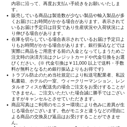
内容に沿って、再度お支払い手続きをお願いいたしま
す。
販売している商品は製造数が少ない製品や輸入製品が多
くお届けにお時間がかかる場合があります。表示されて
いるお届け予定日は目安であり生産状況や入荷状況によ
り伸びる場合があります。
在庫を切らしている場合表示されているお届け予定日よ
りもお時間がかかる場合があります。銀行振込などでは
実際に商品をご用意する前の入金となってしまうためご
注文時の決済方法はクレジットカードや代金引換をお選
びください。(※ 代金引換は￥11,000 以上で送料・手数
料が無料となるため銀行振込よりもお得です)
トラブル防止のため当社規定により転送宅配業者、私設
私書箱、ホテルの一室、ウィークリーマンション、レン
タルオフィスが配送先の場合ご注文をお受けすることが
できません。ご注文いただいた場合誠に勝手ではござい
ますがキャンセルとさせていただきます。
商品写真はご利用のモニター環境により色みに差異が生
じる場合がございます。色がモニタと違うなどの理由に
よる商品の交換及び返品はお受けすることができませ
ん。