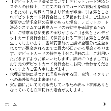
【デビットカード決済について】デビットカード決済シ
ステムの仕様上、ご注文の時点でカードの有効性を確認
するためにお客様の口座より代金が即座に引き落としさ
れデビットカード発行会社にて保管されます。ご注文の
変更やご請求金額の変更があった場合、デビットカード
決済システムでは再度カードの有効性を確認するため
に、ご請求金額変更後の全額がさらに引き落とされデビ
ットカード発行会社にて保管される二重引き落としが発
生してしまいます。当然変更前のご請求金額分は返金さ
れますが返金されるまでに最大45日かかる場合がありま
す。デビットカードの特性を十分ご理解の上、ご利用い
ただきますようお願いいたします。詳細につきましては
お手元のデビットカード発行会社にお問い合わせくださ
いますようご案内申し上げます。
代理店契約に基づき代理店を有する国、台湾、イタリア
への海外販売は出来ません。
実店舗において同時販売しているため表示上在庫ありと
なっていても在庫切れの場合があります。
ホーム