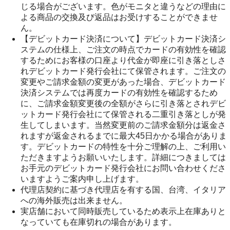
じる場合がございます。色がモニタと違うなどの理由に
よる商品の交換及び返品はお受けすることができませ
ん。
【デビットカード決済について】デビットカード決済シ
ステムの仕様上、ご注文の時点でカードの有効性を確認
するためにお客様の口座より代金が即座に引き落としさ
れデビットカード発行会社にて保管されます。ご注文の
変更やご請求金額の変更があった場合、デビットカード
決済システムでは再度カードの有効性を確認するため
に、ご請求金額変更後の全額がさらに引き落とされデビ
ットカード発行会社にて保管される二重引き落としが発
生してしまいます。当然変更前のご請求金額分は返金さ
れますが返金されるまでに最大45日かかる場合がありま
す。デビットカードの特性を十分ご理解の上、ご利用い
ただきますようお願いいたします。詳細につきましては
お手元のデビットカード発行会社にお問い合わせくださ
いますようご案内申し上げます。
代理店契約に基づき代理店を有する国、台湾、イタリア
への海外販売は出来ません。
実店舗において同時販売しているため表示上在庫ありと
なっていても在庫切れの場合があります。