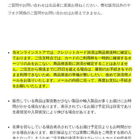
ご質問やお問い合わせは出品者に直接お尋ねください。弊社販売以外のヤ
フオク関係のご質問やお問い合わせはお答えできません。
当オンラインストアでは、クレジットカード決済は商品発送時に確定し
ております。ご注文時点では、カードのご利用枠を一時的に確保するオ
ーソリのみをおこない、商品発送前に決済が確定することはありませ
ん。ご注文から発送までに25日を超える場合は、最初のお手続きをその
まま利用できないため、商品発送の準備が整いしだい、改めて決済用メ
ールをお送りいたします。メールの内容に沿って、再度お支払い手続き
をお願いいたします。
販売している商品は製造数が少ない製品や輸入製品が多くお届けにお時
間がかかる場合があります。表示されているお届け予定日は目安であり
生産状況や入荷状況により伸びる場合があります。
在庫を切らしている場合表示されているお届け予定日よりもお時間がか
かる場合があります。銀行振込などでは実際に商品をご用意する前の入
金となってしまうためご注文時の決済方法はクレジットカードや代金引