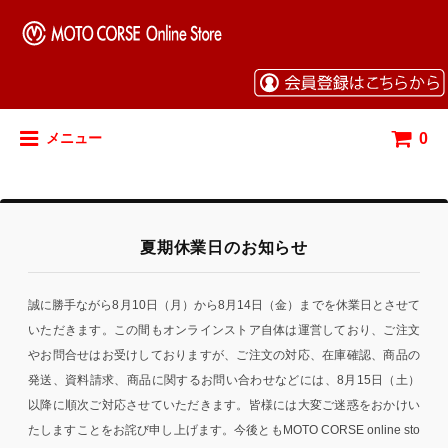
0
メニュー
夏期休業日のお知らせ
誠に勝手ながら8月10日（月）から8月14日（金）までを休業日とさせて
いただきます。この間もオンラインストア自体は運営しており、ご注文
やお問合せはお受けしておりますが、ご注文の対応、在庫確認、商品の
発送、資料請求、商品に関するお問い合わせなどには、8月15日（土）
以降に順次ご対応させていただきます。皆様には大変ご迷惑をおかけい
たしますことをお詫び申し上げます。今後ともMOTO CORSE online sto