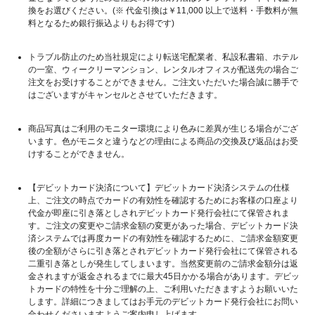
換をお選びください。(※ 代金引換は￥11,000 以上で送料・手数料が無
料となるため銀行振込よりもお得です)
トラブル防止のため当社規定により転送宅配業者、私設私書箱、ホテル
の一室、ウィークリーマンション、レンタルオフィスが配送先の場合ご
注文をお受けすることができません。ご注文いただいた場合誠に勝手で
はございますがキャンセルとさせていただきます。
商品写真はご利用のモニター環境により色みに差異が生じる場合がござ
います。色がモニタと違うなどの理由による商品の交換及び返品はお受
けすることができません。
【デビットカード決済について】デビットカード決済システムの仕様
上、ご注文の時点でカードの有効性を確認するためにお客様の口座より
代金が即座に引き落としされデビットカード発行会社にて保管されま
す。ご注文の変更やご請求金額の変更があった場合、デビットカード決
済システムでは再度カードの有効性を確認するために、ご請求金額変更
後の全額がさらに引き落とされデビットカード発行会社にて保管される
二重引き落としが発生してしまいます。当然変更前のご請求金額分は返
金されますが返金されるまでに最大45日かかる場合があります。デビッ
トカードの特性を十分ご理解の上、ご利用いただきますようお願いいた
します。詳細につきましてはお手元のデビットカード発行会社にお問い
合わせくださいますようご案内申し上げます。