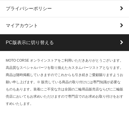
プライバシーポリシー
マイアカウント
PC版表示に切り替える
MOTO CORSE オンラインストアをご利用いただきありがとうございます。
高品質なスペシャルパーツを取り揃えたカスタムパーツストアとなります。
商品は随時掲載していきますのでこれからも引き続きご愛顧賜りますようお
願い申し上げます。※ 販売している商品の取り付けには専門知識が必要な
ものもあります。装着にご不安な方は全国の二輪用品販売店ならびに二輪販
売店においてもお求めいただけますので専門店でのお求めお取り付けをおす
すめいたします。