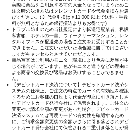
実際に商品をご用意する前の入金となってしまうためご
注文時の決済方法はクレジットカードや代金引換をお選
びください。(※ 代金引換は￥11,000 以上で送料・手数
料が無料となるため銀行振込よりもお得です)
トラブル防止のため当社規定により転送宅配業者、私設
私書箱、ホテルの一室、ウィークリーマンション、レン
タルオフィスが配送先の場合ご注文をお受けすることが
できません。ご注文いただいた場合誠に勝手ではござい
ますがキャンセルとさせていただきます。
商品写真はご利用のモニター環境により色みに差異が生
じる場合がございます。色がモニタと違うなどの理由に
よる商品の交換及び返品はお受けすることができませ
ん。
【デビットカード決済について】デビットカード決済シ
ステムの仕様上、ご注文の時点でカードの有効性を確認
するためにお客様の口座より代金が即座に引き落としさ
れデビットカード発行会社にて保管されます。ご注文の
変更やご請求金額の変更があった場合、デビットカード
決済システムでは再度カードの有効性を確認するため
に、ご請求金額変更後の全額がさらに引き落とされデビ
ットカード発行会社にて保管される二重引き落としが発