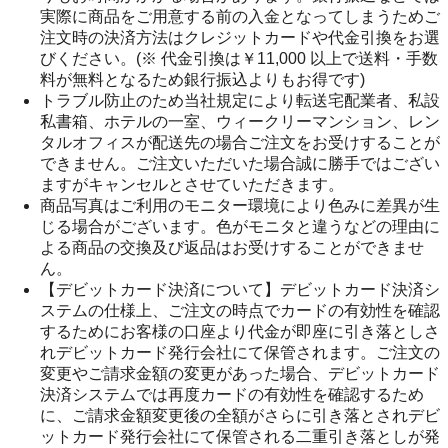
実際に商品をご用意する前の入金となってしまうためご
注文時の決済方法はクレジットカードや代金引換をお選
びください。(※ 代金引換は￥11,000 以上で送料・手数
料が無料となるため銀行振込よりもお得です)
トラブル防止のため当社規定により転送宅配業者、私設
私書箱、ホテルの一室、ウィークリーマンション、レン
タルオフィスが配送先の場合ご注文をお受けすることが
できません。ご注文いただいた場合誠に勝手ではござい
ますがキャンセルとさせていただきます。
商品写真はご利用のモニター環境により色みに差異が生
じる場合がございます。色がモニタと違うなどの理由に
よる商品の交換及び返品はお受けすることができませ
ん。
【デビットカード決済について】デビットカード決済シ
ステムの仕様上、ご注文の時点でカードの有効性を確認
するためにお客様の口座より代金が即座に引き落としさ
れデビットカード発行会社にて保管されます。ご注文の
変更やご請求金額の変更があった場合、デビットカード
決済システムでは再度カードの有効性を確認するため
に、ご請求金額変更後の全額がさらに引き落とされデビ
ットカード発行会社にて保管される二重引き落としが発