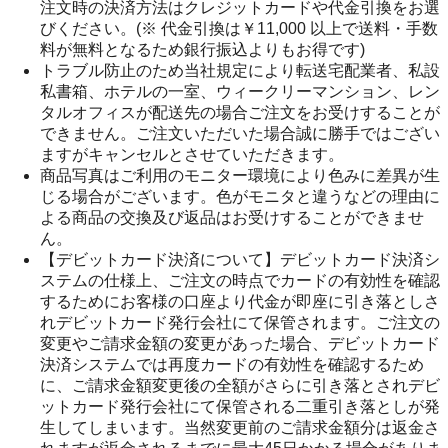
注文時の決済方法はクレジットカードや代金引換をお選
びください。(※ 代金引換は￥11,000 以上で送料・手数
料が無料となるため銀行振込よりもお得です)
トラブル防止のため当社規定により転送宅配業者、私設
私書箱、ホテルの一室、ウィークリーマンション、レン
タルオフィスが配送先の場合ご注文をお受けすることが
できません。ご注文いただいた場合誠に勝手ではござい
ますがキャンセルとさせていただきます。
商品写真はご利用のモニター環境により色みに差異が生
じる場合がございます。色がモニタと違うなどの理由に
よる商品の交換及び返品はお受けすることができませ
ん。
【デビットカード決済について】デビットカード決済シ
ステムの仕様上、ご注文の時点でカードの有効性を確認
するためにお客様の口座より代金が即座に引き落としさ
れデビットカード発行会社にて保管されます。ご注文の
変更やご請求金額の変更があった場合、デビットカード
決済システムでは再度カードの有効性を確認するため
に、ご請求金額変更後の全額がさらに引き落とされデビ
ットカード発行会社にて保管される二重引き落としが発
生してしまいます。当然変更前のご請求金額分は返金さ