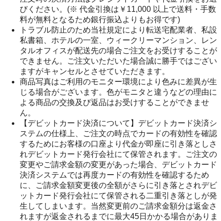
びください。(※ 代金引換は￥11,000 以上で送料・手数
料が無料となるため銀行振込よりもお得です)
トラブル防止のため当社規定により転送宅配業者、私設
私書箱、ホテルの一室、ウィークリーマンション、レン
タルオフィスが配送先の場合ご注文をお受けすることが
できません。ご注文いただいた場合誠に勝手ではござい
ますがキャンセルとさせていただきます。
商品写真はご利用のモニター環境により色みに差異が生
じる場合がございます。色がモニタと違うなどの理由に
よる商品の交換及び返品はお受けすることができませ
ん。
【デビットカード決済について】デビットカード決済シ
ステムの仕様上、ご注文の時点でカードの有効性を確認
するためにお客様の口座より代金が即座に引き落としさ
れデビットカード発行会社にて保管されます。ご注文の
変更やご請求金額の変更があった場合、デビットカード
決済システムでは再度カードの有効性を確認するため
に、ご請求金額変更後の全額がさらに引き落とされデビ
ットカード発行会社にて保管される二重引き落としが発
生してしまいます。当然変更前のご請求金額分は返金さ
れますが返金されるまでに最大45日かかる場合がありま