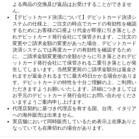
よる商品の交換及び返品はお受けすることができませ
ん。
【デビットカード決済について】デビットカード決済シ
ステムの仕様上、ご注文の時点でカードの有効性を確認
するためにお客様の口座より代金が即座に引き落としさ
れデビットカード発行会社にて保管されます。ご注文の
変更やご請求金額の変更があった場合、デビットカード
決済システムでは再度カードの有効性を確認するため
に、ご請求金額変更後の全額がさらに引き落とされデビ
ットカード発行会社にて保管される二重引き落としが発
生してしまいます。当然変更前のご請求金額分は返金さ
れますが返金されるまでに最大45日かかる場合がありま
す。デビットカードの特性を十分ご理解の上、ご利用い
ただきますようお願いいたします。詳細につきましては
お手元のデビットカード発行会社にお問い合わせくださ
いますようご案内申し上げます。
代理店契約に基づき代理店を有する国、台湾、イタリア
への海外販売は出来ません。
実店舗において同時販売しているため表示上在庫ありと
なっていても在庫切れの場合があります。