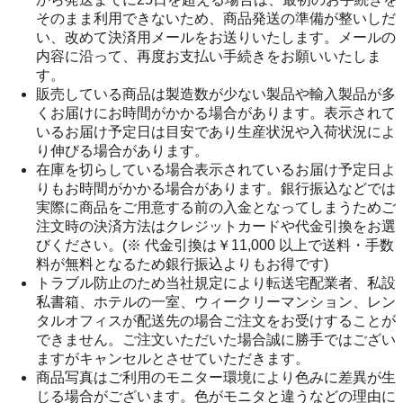
そのまま利用できないため、商品発送の準備が整いしだ
い、改めて決済用メールをお送りいたします。メールの
内容に沿って、再度お支払い手続きをお願いいたしま
す。
販売している商品は製造数が少ない製品や輸入製品が多
くお届けにお時間がかかる場合があります。表示されて
いるお届け予定日は目安であり生産状況や入荷状況によ
り伸びる場合があります。
在庫を切らしている場合表示されているお届け予定日よ
りもお時間がかかる場合があります。銀行振込などでは
実際に商品をご用意する前の入金となってしまうためご
注文時の決済方法はクレジットカードや代金引換をお選
びください。(※ 代金引換は￥11,000 以上で送料・手数
料が無料となるため銀行振込よりもお得です)
トラブル防止のため当社規定により転送宅配業者、私設
私書箱、ホテルの一室、ウィークリーマンション、レン
タルオフィスが配送先の場合ご注文をお受けすることが
できません。ご注文いただいた場合誠に勝手ではござい
ますがキャンセルとさせていただきます。
商品写真はご利用のモニター環境により色みに差異が生
じる場合がございます。色がモニタと違うなどの理由に