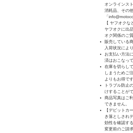
オンラインス
消耗品、その他の
「info@m
【 ヤフオクな
ヤフオクに出
オク関係のご
販売している
入荷状況によ
お支払い方法
済はおこなっ
在庫を切らし
しまうためご注
よりもお得です
トラブル防止
けすることが
商品写真はご
できません。
【デビットカ
き落としされ
効性を確認す
変更前のご請