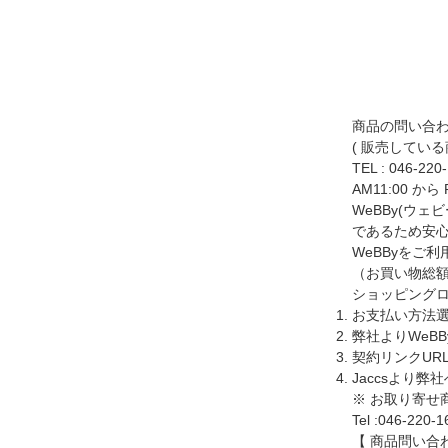
商品の問い合
( 販売してい
TEL :
046-220
AM11:00 から
WeBBy(ウ
であるため安心
WeBByをご
（お買い物総額
ショッピングロ
お支払い方法選
弊社よりWeB
契約リンクUR
Jaccsより
※ お取り寄
Tel :046-220-1
【 商品問い合