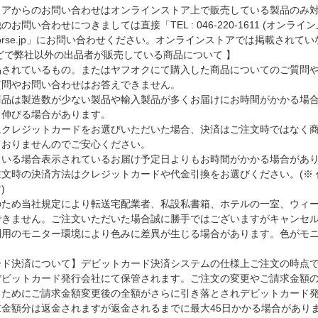
トアからのお問い合わせはオンラインストア上で販売している製品のみ
お問い合わせにつきましては直接「TEL : 046-220-1611 (オ
otocorse.jp」にお問い合わせください。オンラインストアでは掲載
どで弊社以外の出品者が販売している商品について 】
品されているもの。またはヤフオクにて購入した商品についてのご質問
質問やお問い合わせはお答えできません。
商品は製造数が少ない製品や輸入製品が多くお届けにお時間がかかる場
り伸びる場合があります。
にクレジットカードをお選びいただいた場合、決済はご注文時ではなく
ておりませんのでご安心ください。
ている場合表示されているお届け予定日よりもお時間がかかる場合があ
文時の決済方法はクレジットカードや代金引換をお選びください。(※ 代
)
のため当社規定により転送宅配業者、私設私書箱、ホテルの一室、ウィ
できません。ご注文いただいた場合誠に勝手ではございますがキャンセ
利用のモニター環境により色みに差異が生じる場合があります。色がモ
ード決済について】デビットカード決済システムの仕様上ご注文の時点
デビットカード発行会社にて保管されます。ご注文の変更やご請求金額
るためにご請求金額変更後の全額がさらに引き落とされデビットカード
求金額分は返金されますが返金されるまでに最大45日かかる場合があり