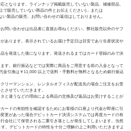
対応となります。ラインナップ掲載販売していない製品、補修部品、
ンライン上で販売していない商品の件とお伝えください)」または
されていない製品の販売、お問い合わせの返信はしておりません。
やお問い合わせは出品者に直接お尋ねください。弊社販売以外のヤフ
合があります。表示されているお届け予定日は目安であり生産状況や
商品を発送した後になります。発送されるまではカード登録のみで決
ります。銀行振込などでは実際に商品をご用意する前の入金となって
金引換は￥11,000 以上で送料・手数料が無料となるため銀行振込
ークリーマンション、レンタルオフィスが配送先の場合ご注文をお受
ルとさせていただきます。
ニタと違うなどの理由による商品の交換及び返品はお受けすることが
でカードの有効性を確認するためにお客様の口座より代金が即座に引
の変更があった場合デビットカード決済システムでは再度カードの有
発行会社にて保管される二重引き落としが発生してしまいます。当然
ます。デビットカードの特性を十分ご理解の上ご利用いただきますよ