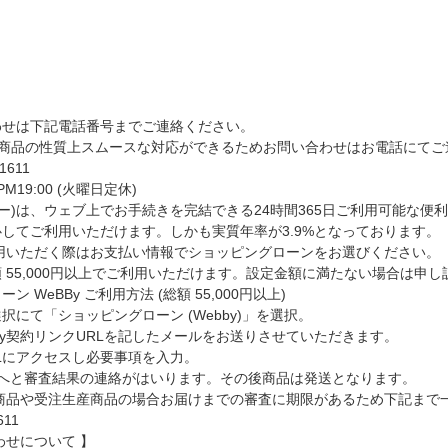
わせは下記電話番号までご連絡ください。
る商品の性質上スムースな対応ができるためお問い合わせはお電話にてご連
-1611
 PM19:00 (火曜日定休)
ェビー)は、ウェブ上でお手続きを完結できる24時間365日ご利用可能な
してご利用いただけます。しかも実質年率が3.9%となっております。
利用いただく際はお支払い情報でショッピングローンをお選びください。
 55,000円以上でご利用いただけます。設定金額に満たない場合は申
ーン WeBBy ご利用方法
(総額 55,000円以上)
択にて「ショッピングローン (Webby)」を選択。
By契約リンクURLを記したメールをお送りさせていただきます。
Lにアクセスし必要事項を入力。
弊社へと審査結果の連絡がはいります。その後商品は発送となります。
せ商品や受注生産商品の場合お届けまでの審査に期限があるため下記まで
611
わせについて 】