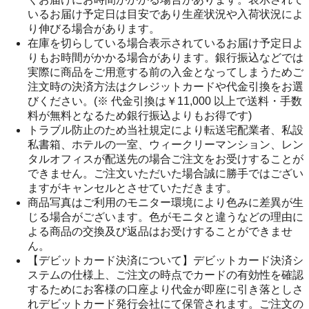
いるお届け予定日は目安であり生産状況や入荷状況によ
り伸びる場合があります。
在庫を切らしている場合表示されているお届け予定日よ
りもお時間がかかる場合があります。銀行振込などでは
実際に商品をご用意する前の入金となってしまうためご
注文時の決済方法はクレジットカードや代金引換をお選
びください。(※ 代金引換は￥11,000 以上で送料・手数
料が無料となるため銀行振込よりもお得です)
トラブル防止のため当社規定により転送宅配業者、私設
私書箱、ホテルの一室、ウィークリーマンション、レン
タルオフィスが配送先の場合ご注文をお受けすることが
できません。ご注文いただいた場合誠に勝手ではござい
ますがキャンセルとさせていただきます。
商品写真はご利用のモニター環境により色みに差異が生
じる場合がございます。色がモニタと違うなどの理由に
よる商品の交換及び返品はお受けすることができませ
ん。
【デビットカード決済について】デビットカード決済シ
ステムの仕様上、ご注文の時点でカードの有効性を確認
するためにお客様の口座より代金が即座に引き落としさ
れデビットカード発行会社にて保管されます。ご注文の