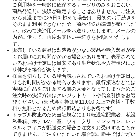
ご利用枠を一時的に確保するオーソリのみをおこない、
商品発送前に決済が確定することはありません。ご注文
から発送までに25日を超える場合は、最初のお手続きを
そのまま利用できないため、商品発送の準備が整いしだ
い、改めて決済用メールをお送りいたします。メールの
内容に沿って、再度お支払い手続きをお願いいたしま
す。
販売している商品は製造数が少ない製品や輸入製品が多
くお届けにお時間がかかる場合があります。表示されて
いるお届け予定日は目安であり生産状況や入荷状況によ
り伸びる場合があります。
在庫を切らしている場合表示されているお届け予定日よ
りもお時間がかかる場合があります。銀行振込などでは
実際に商品をご用意する前の入金となってしまうためご
注文時の決済方法はクレジットカードや代金引換をお選
びください。(※ 代金引換は￥11,000 以上で送料・手数
料が無料となるため銀行振込よりもお得です)
トラブル防止のため当社規定により転送宅配業者、私設
私書箱、ホテルの一室、ウィークリーマンション、レン
タルオフィスが配送先の場合ご注文をお受けすることが
できません。ご注文いただいた場合誠に勝手ではござい