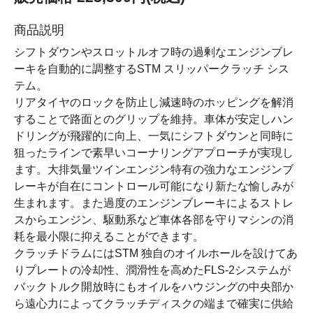
商品説明
シフトダウンやスロットルオフ時の過剰なエンジンブレ
ーキを自動的に調整するSTM スリッパークラッチ シス
テム。
リアタイヤのロックを防止し減速時のホッピングを解消
することで路面とのグリップを維持。車体が安定しハン
ドリングが飛躍的に向上、一気にシフトダウンと同時に
狙ったラインで素早いコーナリングアプローチが実現し
ます。大排気量ツインエンジン特有の強力なエンジンブ
レーキが自在にコントロール可能になり新たな愉しみが
生まれます。また過度のエンジンブレーキによるストレ
スからエンジン、駆動系など車体各部を守りマシンの消
耗を最小限に抑えることができます。
クラッチドラムにはSTM 独自のオイルホールを設けてあ
りプレートの冷却性、潤滑性を高めたFLS-2システムが
バックトルク開放時にもオイルをハウジングの中央部か
ら遠心力によってクラッチディスクの端まで確実に供給