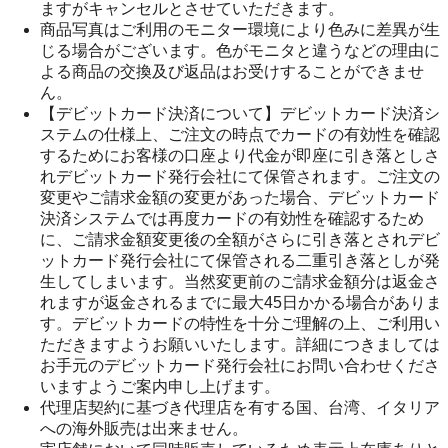
ますがキャンセルとさせていただきます。
商品写真はご利用のモニター環境により色みに差異が生
じる場合がございます。色がモニタと違うなどの理由に
よる商品の交換及び返品はお受けすることができませ
ん。
【デビットカード決済について】デビットカード決済シ
ステムの仕様上、ご注文の時点でカードの有効性を確認
するためにお客様の口座より代金が即座に引き落としさ
れデビットカード発行会社にて保管されます。ご注文の
変更やご請求金額の変更があった場合、デビットカード
決済システムでは再度カードの有効性を確認するため
に、ご請求金額変更後の全額がさらに引き落とされデビ
ットカード発行会社にて保管される二重引き落としが発
生してしまいます。当然変更前のご請求金額分は返金さ
れますが返金されるまでに最大45日かかる場合がありま
す。デビットカードの特性を十分ご理解の上、ご利用い
ただきますようお願いいたします。詳細につきましては
お手元のデビットカード発行会社にお問い合わせくださ
いますようご案内申し上げます。
代理店契約に基づき代理店を有する国、台湾、イタリア
への海外販売は出来ません。