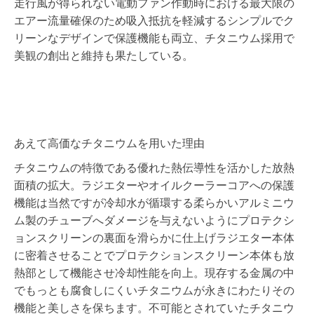
走行風が得られない電動ファン作動時における最大限の
エアー流量確保のため吸入抵抗を軽減するシンプルでク
リーンなデザインで保護機能も両立、チタニウム採用で
美観の創出と維持も果たしている。
あえて高価なチタニウムを用いた理由
チタニウムの特徴である優れた熱伝導性を活かした放熱
面積の拡大。ラジエターやオイルクーラーコアへの保護
機能は当然ですが冷却水が循環する柔らかいアルミニウ
ム製のチューブへダメージを与えないようにプロテクシ
ョンスクリーンの裏面を滑らかに仕上げラジエター本体
に密着させることでプロテクションスクリーン本体も放
熱部として機能させ冷却性能を向上。現存する金属の中
でもっとも腐食しにくいチタニウムが永きにわたりその
機能と美しさを保ちます。不可能とされていたチタニウ