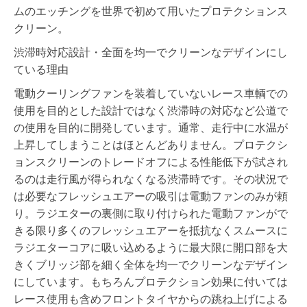
ムのエッチングを世界で初めて用いたプロテクションス
クリーン。
渋滞時対応設計・全面を均一でクリーンなデザインにし
ている理由
電動クーリングファンを装着していないレース車輌での
使用を目的とした設計ではなく渋滞時の対応など公道で
の使用を目的に開発しています。通常、走行中に水温が
上昇してしまうことはほとんどありません。プロテクシ
ョンスクリーンのトレードオフによる性能低下が試され
るのは走行風が得られなくなる渋滞時です。その状況で
は必要なフレッシュエアーの吸引は電動ファンのみが頼
り。ラジエターの裏側に取り付けられた電動ファンがで
きる限り多くのフレッシュエアーを抵抗なくスムースに
ラジエターコアに吸い込めるように最大限に開口部を大
きくブリッジ部を細く全体を均一でクリーンなデザイン
にしています。もちろんプロテクション効果に付いては
レース使用も含めフロントタイヤからの跳ね上げによる