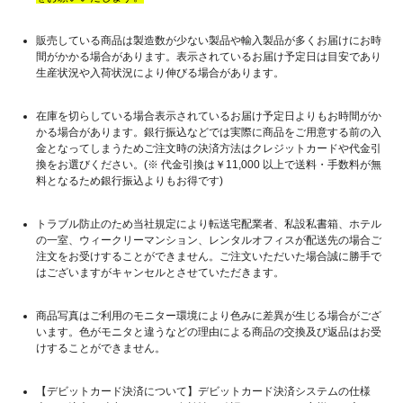
販売している商品は製造数が少ない製品や輸入製品が多くお届けにお時
間がかかる場合があります。表示されているお届け予定日は目安であり
生産状況や入荷状況により伸びる場合があります。
在庫を切らしている場合表示されているお届け予定日よりもお時間がか
かる場合があります。銀行振込などでは実際に商品をご用意する前の入
金となってしまうためご注文時の決済方法はクレジットカードや代金引
換をお選びください。(※ 代金引換は￥11,000 以上で送料・手数料が無
料となるため銀行振込よりもお得です)
トラブル防止のため当社規定により転送宅配業者、私設私書箱、ホテル
の一室、ウィークリーマンション、レンタルオフィスが配送先の場合ご
注文をお受けすることができません。ご注文いただいた場合誠に勝手で
はございますがキャンセルとさせていただきます。
商品写真はご利用のモニター環境により色みに差異が生じる場合がござ
います。色がモニタと違うなどの理由による商品の交換及び返品はお受
けすることができません。
【デビットカード決済について】デビットカード決済システムの仕様