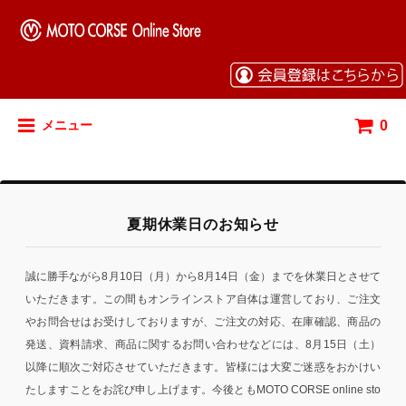
0
メニュー
夏期休業日のお知らせ
誠に勝手ながら8月10日（月）から8月14日（金）までを休業日とさせて
いただきます。この間もオンラインストア自体は運営しており、ご注文
やお問合せはお受けしておりますが、ご注文の対応、在庫確認、商品の
発送、資料請求、商品に関するお問い合わせなどには、8月15日（土）
以降に順次ご対応させていただきます。皆様には大変ご迷惑をおかけい
たしますことをお詫び申し上げます。今後ともMOTO CORSE online sto