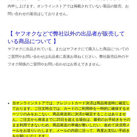
内申し上げます。オンラインストアでは掲載されていない製品の販売、お
問い合わせの返信はしておりません。
【 ヤフオクなどで弊社以外の出品者が販売して
いる商品について 】
ヤフオクに出品されている、またはヤフオクにて購入した商品についての
ご質問やお問い合わせは出品者に直接お尋ねください。弊社販売以外のヤ
フオク関係のご質問やお問い合わせはお答えできません。
当オンラインストアでは、クレジットカード決済は商品発送時に確定し
ております。ご注文時点では、カードのご利用枠を一時的に確保するオ
ーソリのみをおこない、商品発送前に決済が確定することはありませ
ん。ご注文から発送までに25日を超える場合は、最初のお手続きをその
まま利用できないため、商品発送の準備が整いしだい、改めて決済用メ
ールをお送りいたします。メールの内容に沿って、再度お支払い手続き
をお願いいたします。