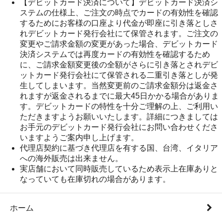
【デビットカード決済について】デビットカード決済シ
ステムの仕様上、ご注文の時点でカードの有効性を確認
するためにお客様の口座より代金が即座に引き落としさ
れデビットカード発行会社にて保管されます。ご注文の
変更やご請求金額の変更があった場合、デビットカード
決済システムでは再度カードの有効性を確認するため
に、ご請求金額変更後の全額がさらに引き落とされデビ
ットカード発行会社にて保管される二重引き落としが発
生してしまいます。当然変更前のご請求金額分は返金さ
れますが返金されるまでに最大45日かかる場合がありま
す。デビットカードの特性を十分ご理解の上、ご利用い
ただきますようお願いいたします。詳細につきましては
お手元のデビットカード発行会社にお問い合わせくださ
いますようご案内申し上げます。
代理店契約に基づき代理店を有する国、台湾、イタリア
への海外販売は出来ません。
実店舗において同時販売しているため表示上在庫ありと
なっていても在庫切れの場合があります。
ホーム