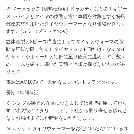
※ ノーメックス (耐熱仕様)は ドゥカティなどのエキゾー
ストパイプとタイヤの位置が近い車輌を対象とする特殊
難燃素材を用いたタイヤウォーマーとなり価格が異なり
ます。(カラー:ブラックのみ)
立体縫製と3ピース構造によってタイヤとウォーマの隙
間を可能な限り無くしタイヤトレッド面だけでなくタイ
ヤサイドやホイールと細部に至り確実に温めます。数々
のチームを栄光に導いた実績と信頼は揺ぎないものがあ
ります。
電源はAC100Vで一般的なコンセントプラグタイプ。
長期 3年間保証
※ シングル製品の在庫につきましては常時在庫しておら
ずご注文後にイタリア カピット社から取り寄せる形式と
なりお届けまでにお時間をいただきます。
※ カピット タイヤウォーマーをお使いいただいているユ