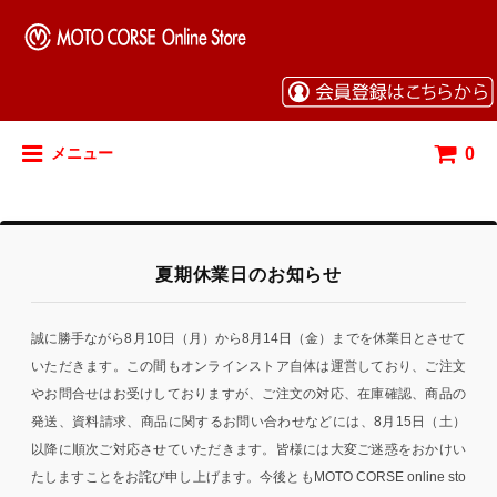
0
メニュー
夏期休業日のお知らせ
誠に勝手ながら8月10日（月）から8月14日（金）までを休業日とさせて
いただきます。この間もオンラインストア自体は運営しており、ご注文
やお問合せはお受けしておりますが、ご注文の対応、在庫確認、商品の
発送、資料請求、商品に関するお問い合わせなどには、8月15日（土）
以降に順次ご対応させていただきます。皆様には大変ご迷惑をおかけい
たしますことをお詫び申し上げます。今後ともMOTO CORSE online sto