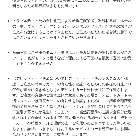
換をお選びください。(※ 代金引換は￥11,000 以上で送料・手数料が無
料となるため銀行振込よりもお得です)
トラブル防止のため当社規定により転送宅配業者、私設私書箱、ホテル
の一室、ウィークリーマンション、レンタルオフィスが配送先の場合ご
注文をお受けすることができません。ご注文いただいた場合誠に勝手で
はございますがキャンセルとさせていただきます。
商品写真はご利用のモニター環境により色みに差異が生じる場合がござ
います。色がモニタと違うなどの理由による商品の交換及び返品はお受
けすることができません。
【デビットカード決済について】デビットカード決済システムの仕様
上、ご注文の時点でカードの有効性を確認するためにお客様の口座より
代金が即座に引き落としされデビットカード発行会社にて保管されま
す。ご注文の変更やご請求金額の変更があった場合、デビットカード決
済システムでは再度カードの有効性を確認するために、ご請求金額変更
後の全額がさらに引き落とされデビットカード発行会社にて保管される
二重引き落としが発生してしまいます。当然変更前のご請求金額分は返
金されますが返金されるまでに最大45日かかる場合があります。デビッ
トカードの特性を十分ご理解の上、ご利用いただきますようお願いいた
します。詳細につきましてはお手元のデビットカード発行会社にお問い
合わせくださいますようご案内申し上げます。