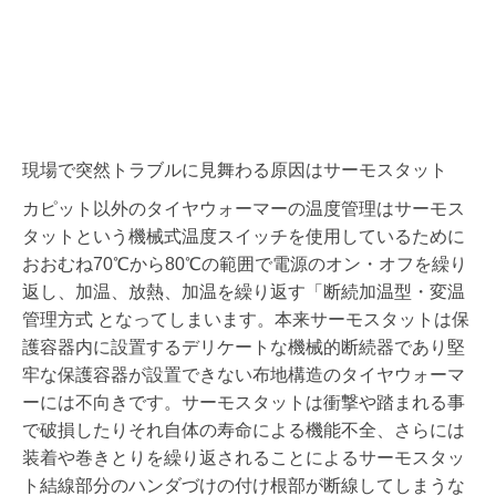
現場で突然トラブルに見舞わる原因はサーモスタット
カピット以外のタイヤウォーマーの温度管理はサーモス
タットという機械式温度スイッチを使用しているために
おおむね70℃から80℃の範囲で電源のオン・オフを繰り
返し、加温、放熱、加温を繰り返す「断続加温型・変温
管理方式 となってしまいます。本来サーモスタットは保
護容器内に設置するデリケートな機械的断続器であり堅
牢な保護容器が設置できない布地構造のタイヤウォーマ
ーには不向きです。サーモスタットは衝撃や踏まれる事
で破損したりそれ自体の寿命による機能不全、さらには
装着や巻きとりを繰り返されることによるサーモスタッ
ト結線部分のハンダづけの付け根部が断線してしまうな