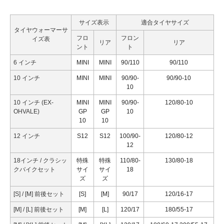
サイズ表示
適合タイヤサイズ
タイヤウォーマーサ
フロ
フロン
イズ表
リア
リア
ント
ト
6 インチ
MINI
MINI
90/110
90/110
10 インチ
MINI
MINI
90/90-
90/90-10
10
10 インチ (EX-
MINI
MINI
90/90-
120/80-10
OHVALE)
GP
GP
10
10
10
12 インチ
S12
S12
100/90-
120/80-12
12
18インチ / クラシッ
特殊
特殊
110/80-
130/80-18
クバイクセット
サイ
サイ
18
ズ
ズ
[S] / [M] 前後セット
[S]
[M]
90/17
120/16-17
[M] / [L] 前後セット
[M]
[L]
120/17
180/55-17