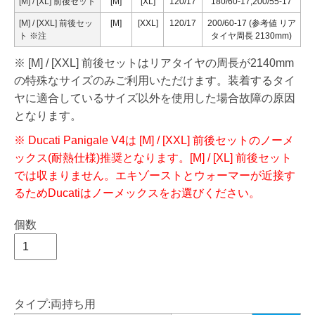
[M] / [XL] 前後セット
[M]
[XL]
120/17
180/60-17,200/55-17
[M] / [XXL] 前後セッ
[M]
[XXL]
120/17
200/60-17 (参考値 リア
ト
※注
タイヤ周長 2130mm)
※ [M] / [XXL] 前後セットはリアタイヤの周長が2140mm
の特殊なサイズのみご利用いただけます。装着するタイ
ヤに適合しているサイズ以外を使用した場合故障の原因
となります。
※ Ducati Panigale V4は [M] / [XXL] 前後セットのノーメ
ックス(耐熱仕様)推奨となります。[M] / [XL] 前後セット
では収まりません。エキゾーストとウォーマーが近接す
るためDucatiはノーメックスをお選びください。
個数
タイプ:両持ち用