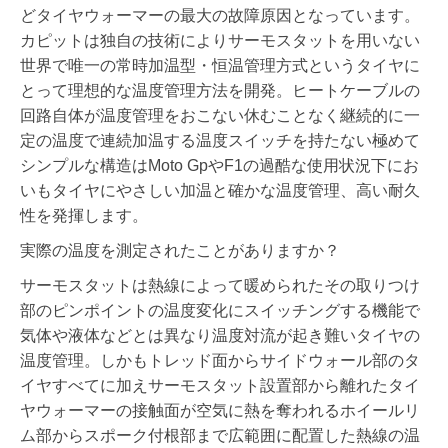
どタイヤウォーマーの最大の故障原因となっています。
カピットは独自の技術によりサーモスタットを用いない
世界で唯一の常時加温型・恒温管理方式というタイヤに
とって理想的な温度管理方法を開発。ヒートケーブルの
回路自体が温度管理をおこない休むことなく継続的に一
定の温度で連続加温する温度スイッチを持たない極めて
シンプルな構造はMoto GpやF1の過酷な使用状況下にお
いもタイヤにやさしい加温と確かな温度管理、高い耐久
性を発揮します。
実際の温度を測定されたことがありますか？
サーモスタットは熱線によって暖められたその取りつけ
部のピンポイントの温度変化にスイッチングする機能で
気体や液体などとは異なり温度対流が起き難いタイヤの
温度管理。しかもトレッド面からサイドウォール部のタ
イヤすべてに加えサーモスタット設置部から離れたタイ
ヤウォーマーの接触面が空気に熱を奪われるホイールリ
ム部からスポーク付根部まで広範囲に配置した熱線の温