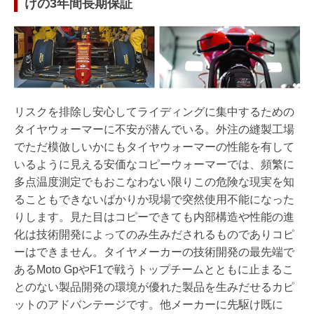
けの3年間長期保証
リスクを排除し安心してライディングに集中するための
タイヤウォーマーに不安が潜んでいる。外注の縫製工場
でただ模倣しいかにもタイヤウォーマーの性能を有して
いるように見える安価なコピーウォーマーでは、頻繁に
多点温度測定でもおこなわない限りこの危険な現実を知
ることもできないばかりか現場で突然使用不能になった
りします。見た目はコピーできても内部構造や性能の進
化は技術開発によってのみ生みだされるものでありコピ
ーはできません。タイヤメーカーの技術開発の最先端で
あるMoto GpやF1で戦うトップチームとともに止まるこ
とのない製品開発の環境が優れた製品を生みだせるカピ
ットのアドバンテージです。他メーカーに先駆け既に