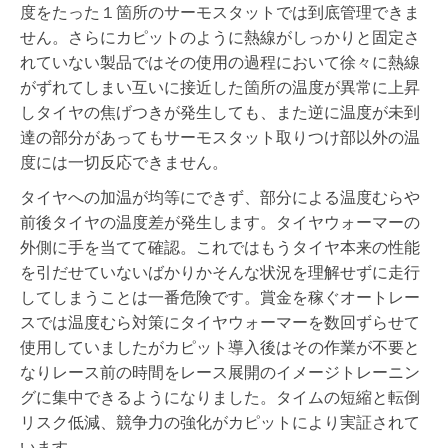
度をたった１箇所のサーモスタットでは到底管理できま
せん。さらにカピットのように熱線がしっかりと固定さ
れていない製品ではその使用の過程において徐々に熱線
がずれてしまい互いに接近した箇所の温度が異常に上昇
しタイヤの焦げつきが発生しても、また逆に温度が未到
達の部分があってもサーモスタット取りつけ部以外の温
度には一切反応できません。
タイヤへの加温が均等にできず、部分による温度むらや
前後タイヤの温度差が発生します。タイヤウォーマーの
外側に手を当てて確認。これではもうタイヤ本来の性能
を引だせていないばかりかそんな状況を理解せずに走行
してしまうことは一番危険です。賞金を稼ぐオートレー
スでは温度むら対策にタイヤウォーマーを数回ずらせて
使用していましたがカピット導入後はその作業が不要と
なりレース前の時間をレース展開のイメージトレーニン
グに集中できるようになりました。タイムの短縮と転倒
リスク低減、競争力の強化がカピットにより実証されて
います。