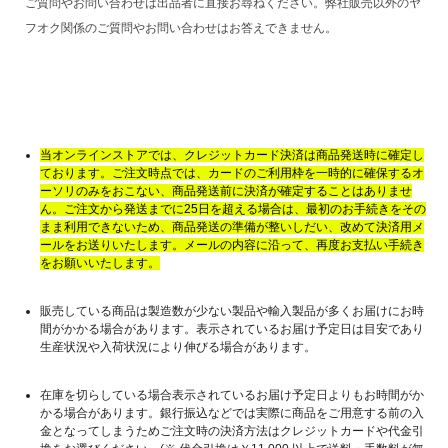
ご質問やお問い合わせは出品者に直接お尋ねください。弊社販売以外のヤ
フオク関係のご質問やお問い合わせはお答えできません。
当オンラインストアでは、クレジットカード決済は商品発送時に確定し
ております。ご注文時点では、カードのご利用枠を一時的に確保するオ
ーソリのみをおこない、商品発送前に決済が確定することはありませ
ん。ご注文から発送までに25日を超える場合は、最初のお手続きをその
まま利用できないため、商品発送の準備が整いしだい、改めて決済用メ
ールをお送りいたします。メールの内容に沿って、再度お支払い手続き
をお願いいたします。
販売している商品は製造数が少ない製品や輸入製品が多くお届けにお時
間がかかる場合があります。表示されているお届け予定日は目安であり
生産状況や入荷状況により伸びる場合があります。
在庫を切らしている場合表示されているお届け予定日よりもお時間がか
かる場合があります。銀行振込などでは実際に商品をご用意する前の入
金となってしまうためご注文時の決済方法はクレジットカードや代金引