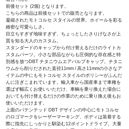
前後セット (2個) となります。
こちらの商品は前後セットでの販売となります。
凝縮されたモトコルセ スタイルの世界。ホイールを彩る
緻密な可愛らしさ。
目立ちすぎず地味すぎず、ちょっとしたさりげなさが上
質を知る大人のカスタム。
スタンダードのキャップから付け替えるだけのライトカ
スタムパーツ。小さな部品ながらも圧倒的な存在感と特
別感を放つDBT チタニウムエアバルブキャップ。チタニ
ウムから削りだされた直径11mm / 高さ11mmの小さなア
イテムの中にもモトコルセ スタイルのポリシーがふんだ
んに注ぎこまれています。輸入車から国産車まで車種を
選ばず幅広くお使いいただけ、車輌を乗り換えた場合に
おいても付け替えるだけの作業のために乗り換え後もお
使いいただけます。
上面のパテンテッド DBT デザインの中心にモトコルセ
のロゴマークをレーザーマーキング、ボディは装着する
際に指先にしっかりと馴染む12ポイントドライブ。大量