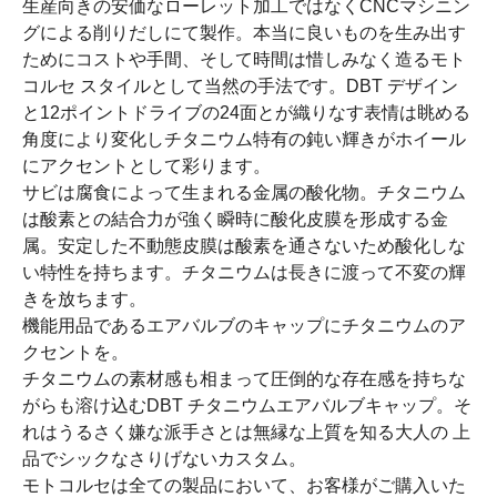
生産向きの安価なローレット加工ではなくCNCマシニン
グによる削りだしにて製作。本当に良いものを生み出す
ためにコストや手間、そして時間は惜しみなく造るモト
コルセ スタイルとして当然の手法です。DBT デザイン
と12ポイントドライブの24面とが織りなす表情は眺める
角度により変化しチタニウム特有の鈍い輝きがホイール
にアクセントとして彩ります。
サビは腐食によって生まれる金属の酸化物。チタニウム
は酸素との結合力が強く瞬時に酸化皮膜を形成する金
属。安定した不動態皮膜は酸素を通さないため酸化しな
い特性を持ちます。チタニウムは長きに渡って不変の輝
きを放ちます。
機能用品であるエアバルブのキャップにチタニウムのア
クセントを。
チタニウムの素材感も相まって圧倒的な存在感を持ちな
がらも溶け込むDBT チタニウムエアバルブキャップ。そ
れはうるさく嫌な派手さとは無縁な上質を知る大人の 上
品でシックなさりげないカスタム。
モトコルセは全ての製品において、お客様がご購入いた