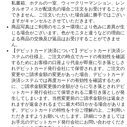
私書箱、ホテルの一室、ウィークリーマンション、レン
タルオフィスが配送先の場合ご注文をお受けすることが
できません。ご注文いただいた場合誠に勝手ではござい
ますがキャンセルとさせていただきます。
商品写真はご利用のモニター環境により色みに差異が生
じる場合がございます。色がモニタと違うなどの理由に
よる商品の交換及び返品はお受けすることができませ
ん。
【デビットカード決済について】デビットカード決済シ
ステムの仕様上、ご注文の時点でカードの有効性を確認
するためにお客様の口座より代金が即座に引き落としさ
れデビットカード発行会社にて保管されます。ご注文の
変更やご請求金額の変更があった場合、デビットカード
決済システムでは再度カードの有効性を確認するため
に、ご請求金額変更後の全額がさらに引き落とされデビ
ットカード発行会社にて保管される二重引き落としが発
生してしまいます。当然変更前のご請求金額分は返金さ
れますが返金されるまでに最大45日かかる場合がありま
す。デビットカードの特性を十分ご理解の上、ご利用い
ただきますようお願いいたします。詳細につきましては
お手元のデビットカード発行会社にお問い合わせくださ