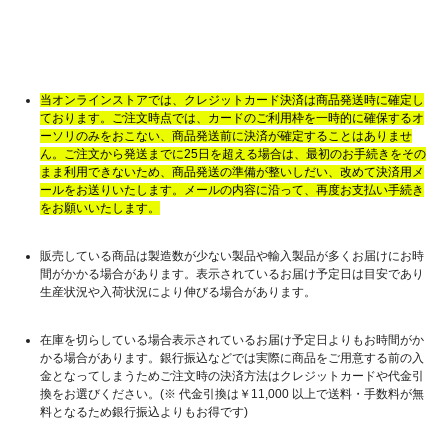
当オンラインストアでは、クレジットカード決済は商品発送時に確定し
ております。ご注文時点では、カードのご利用枠を一時的に確保するオ
ーソリのみをおこない、商品発送前に決済が確定することはありませ
ん。ご注文から発送までに25日を超える場合は、最初のお手続きをその
まま利用できないため、商品発送の準備が整いしだい、改めて決済用メ
ールをお送りいたします。メールの内容に沿って、再度お支払い手続き
をお願いいたします。
販売している商品は製造数が少ない製品や輸入製品が多くお届けにお時
間がかかる場合があります。表示されているお届け予定日は目安であり
生産状況や入荷状況により伸びる場合があります。
在庫を切らしている場合表示されているお届け予定日よりもお時間がか
かる場合があります。銀行振込などでは実際に商品をご用意する前の入
金となってしまうためご注文時の決済方法はクレジットカードや代金引
換をお選びください。(※ 代金引換は￥11,000 以上で送料・手数料が無
料となるため銀行振込よりもお得です)