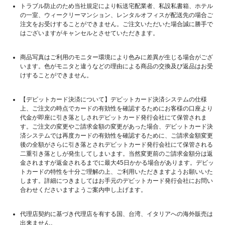
トラブル防止のため当社規定により転送宅配業者、私設私書箱、ホテル
の一室、ウィークリーマンション、レンタルオフィスが配送先の場合ご
注文をお受けすることができません。ご注文いただいた場合誠に勝手で
はございますがキャンセルとさせていただきます。
商品写真はご利用のモニター環境により色みに差異が生じる場合がござ
います。色がモニタと違うなどの理由による商品の交換及び返品はお受
けすることができません。
【デビットカード決済について】デビットカード決済システムの仕様
上、ご注文の時点でカードの有効性を確認するためにお客様の口座より
代金が即座に引き落としされデビットカード発行会社にて保管されま
す。ご注文の変更やご請求金額の変更があった場合、デビットカード決
済システムでは再度カードの有効性を確認するために、ご請求金額変更
後の全額がさらに引き落とされデビットカード発行会社にて保管される
二重引き落としが発生してしまいます。当然変更前のご請求金額分は返
金されますが返金されるまでに最大45日かかる場合があります。デビッ
トカードの特性を十分ご理解の上、ご利用いただきますようお願いいた
します。詳細につきましてはお手元のデビットカード発行会社にお問い
合わせくださいますようご案内申し上げます。
代理店契約に基づき代理店を有する国、台湾、イタリアへの海外販売は
出来ません。