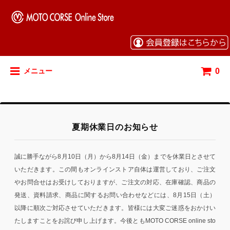
0
メニュー
夏期休業日のお知らせ
誠に勝手ながら8月10日（月）から8月14日（金）までを休業日とさせて
いただきます。この間もオンラインストア自体は運営しており、ご注文
やお問合せはお受けしておりますが、ご注文の対応、在庫確認、商品の
発送、資料請求、商品に関するお問い合わせなどには、8月15日（土）
以降に順次ご対応させていただきます。皆様には大変ご迷惑をおかけい
たしますことをお詫び申し上げます。今後ともMOTO CORSE online sto