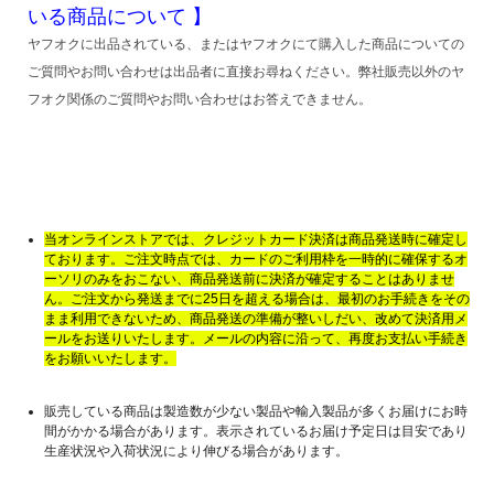
いる商品について 】
ヤフオクに出品されている、またはヤフオクにて購入した商品についての
ご質問やお問い合わせは出品者に直接お尋ねください。弊社販売以外のヤ
フオク関係のご質問やお問い合わせはお答えできません。
当オンラインストアでは、クレジットカード決済は商品発送時に確定し
ております。ご注文時点では、カードのご利用枠を一時的に確保するオ
ーソリのみをおこない、商品発送前に決済が確定することはありませ
ん。ご注文から発送までに25日を超える場合は、最初のお手続きをその
まま利用できないため、商品発送の準備が整いしだい、改めて決済用メ
ールをお送りいたします。メールの内容に沿って、再度お支払い手続き
をお願いいたします。
販売している商品は製造数が少ない製品や輸入製品が多くお届けにお時
間がかかる場合があります。表示されているお届け予定日は目安であり
生産状況や入荷状況により伸びる場合があります。