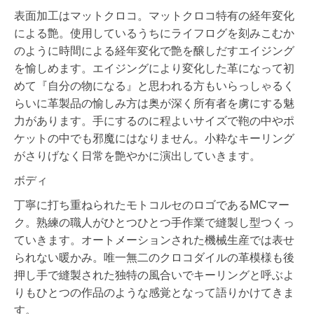
表面加工はマットクロコ。マットクロコ特有の経年変化
による艶。使用しているうちにライフログを刻みこむか
のように時間による経年変化で艶を醸しだすエイジング
を愉しめます。エイジングにより変化した革になって初
めて『自分の物になる』と思われる方もいらっしゃるく
らいに革製品の愉しみ方は奥が深く所有者を虜にする魅
力があります。手にするのに程よいサイズで鞄の中やポ
ケットの中でも邪魔にはなりません。小粋なキーリング
がさりげなく日常を艶やかに演出していきます。
ボディ
丁寧に打ち重ねられたモトコルセのロゴであるMCマー
ク。熟練の職人がひとつひとつ手作業で縫製し型つくっ
ていきます。オートメーションされた機械生産では表せ
られない暖かみ。唯一無二のクロコダイルの革模様も後
押し手で縫製された独特の風合いでキーリングと呼ぶよ
りもひとつの作品のような感覚となって語りかけてきま
す。