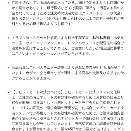
在庫を切らしている場合表示されているお届け予定日よりもお時間がか
かる場合があります。銀行振込などでは実際に商品をご用意する前の入
金となってしまうためご注文時の決済方法はクレジットカードや代金引
換をお選びください。(※ 代金引換は￥11,000 以上で送料・手数料が無
料となるため銀行振込よりもお得です)
トラブル防止のため当社規定により転送宅配業者、私設私書箱、ホテル
の一室、ウィークリーマンション、レンタルオフィスが配送先の場合ご
注文をお受けすることができません。ご注文いただいた場合誠に勝手で
はございますがキャンセルとさせていただきます。
商品写真はご利用のモニター環境により色みに差異が生じる場合がござ
います。色がモニタと違うなどの理由による商品の交換及び返品はお受
けすることができません。
【デビットカード決済について】デビットカード決済システムの仕様
上、ご注文の時点でカードの有効性を確認するためにお客様の口座より
代金が即座に引き落としされデビットカード発行会社にて保管されま
す。ご注文の変更やご請求金額の変更があった場合、デビットカード決
済システムでは再度カードの有効性を確認するために、ご請求金額変更
後の全額がさらに引き落とされデビットカード発行会社にて保管される
二重引き落としが発生してしまいます。当然変更前のご請求金額分は返
金されますが返金されるまでに最大45日かかる場合があります。デビッ