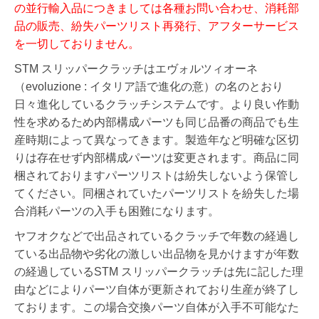
の並行輸入品につきましては各種お問い合わせ、消耗部
品の販売、紛失パーツリスト再発行、アフターサービス
を一切しておりません。
STM スリッパークラッチはエヴォルツィオーネ
（evoluzione : イタリア語で進化の意）の名のとおり
日々進化しているクラッチシステムです。より良い作動
性を求めるため内部構成パーツも同じ品番の商品でも生
産時期によって異なってきます。製造年など明確な区切
りは存在せず内部構成パーツは変更されます。
商品に同
梱されておりますパーツリストは紛失しないよう保管し
てください。同梱されていたパーツリストを紛失した場
合消耗パーツの入手も困難になります。
ヤフオクなどで出品されているクラッチで年数の経過し
ている出品物や劣化の激しい出品物を見かけますが年数
の経過しているSTM スリッパークラッチは先に記した理
由などによりパーツ自体が更新されており生産が終了し
ております。この場合交換パーツ自体が入手不可能なた