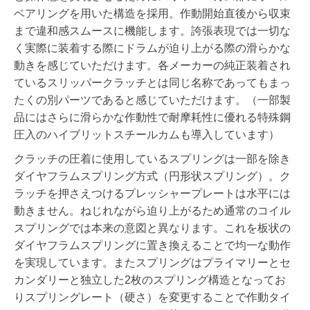
ベアリングを用いた構造を採用。作動開始直後から収束
まで違和感スムースに機能します。誇張表現では一切な
く実際に装着する際にドラムが迫り上がる際の滑らかな
動きを感じていただけます。各メーカーの純正装着され
ているスリッパークラッチとは同じ名称であってもまっ
たくの別パーツであると感じていただけます。（一部製
品にはさらに滑らかな作動性で耐摩耗性に優れる特殊鋼
圧入のハイブリットスチールカムも導入しています）
クラッチの圧着に使用しているスプリングは一部を除き
ダイヤフラムスプリング方式（円形状スプリング）。ク
ラッチを押さえつけるプレッシャープレートは水平には
動きません。ねじれながら迫り上がるため通常のコイル
スプリングでは本来の意図と異なります。これを板状の
ダイヤフラムスプリングに置き換えることで均一な動作
を実現しています。またスプリングはプライマリーとセ
カンダリーと独立した2枚のスプリング構造となってお
りスプリングレート（硬さ）を変更することで作動タイ