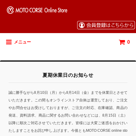
0
メニュー
夏期休業日のお知らせ
誠に勝手ながら8月10日（月）から8月14日（金）までを休業日とさせて
いただきます。この間もオンラインストア自体は運営しており、ご注文
やお問合せはお受けしておりますが、ご注文の対応、在庫確認、商品の
発送、資料請求、商品に関するお問い合わせなどには、8月15日（土）
以降に順次ご対応させていただきます。皆様には大変ご迷惑をおかけい
たしますことをお詫び申し上げます。今後ともMOTO CORSE online sto