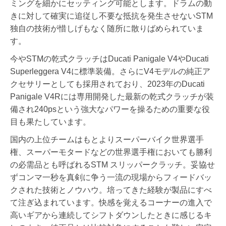
ミングを細かにセッティング可能とします。ドラムの動
きに対して確実に追従し不要な抵抗を発生させないSTM
独自の技術が惜しげもなく随所に散りばめられていま
す。
今やSTMの乾式クラッチはDucati Panigale V4やDucati
Superleggera V4に標準装備。さらにV4モデルの純正ア
クセサリーとしても採用されており、2023年のDucati
Panigale V4Rには専用開発した最新の乾式クラッチが装
備され240psという強大なパワーを操るための重要な役
目も果たしています。
国内の上位チームはもとよりスーパーバイク世界選手
権、スーパーモタードなどの世界選手権においても勝利
の必需品とも呼ばれるSTM スリッパークラッチ。妥協せ
ずコンマ一秒を真剣に争う一流の現場からフィードバッ
クされた技術とノウハウ。培ってきた経験が製品にすべ
て注ぎ込まれています。快感を覚えるコーナーの進入で
高いギアから連続してシフトダウンしたときに感じるキ