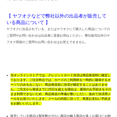
【 ヤフオクなどで弊社以外の出品者が販売して
いる商品について 】
ヤフオクに出品されている、またはヤフオクにて購入した商品についての
ご質問やお問い合わせは出品者に直接お尋ねください。弊社販売以外のヤ
フオク関係のご質問やお問い合わせはお答えできません。
当オンラインストアでは、クレジットカード決済は商品発送時に確定し
ております。ご注文時点では、カードのご利用枠を一時的に確保するオ
ーソリのみをおこない、商品発送前に決済が確定することはありませ
ん。ご注文から発送までに25日を超える場合は、最初のお手続きをその
まま利用できないため、商品発送の準備が整いしだい、改めて決済用メ
ールをお送りいたします。メールの内容に沿って、再度お支払い手続き
をお願いいたします。
販売している商品は製造数が少ない製品や輸入製品が多くお届けにお時