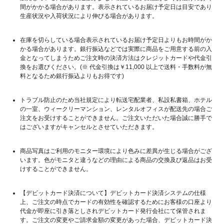
間がかかる場合があります。表示されているお届け予定日は目安であり
生産状況や入荷状況により伸びる場合があります。
在庫を切らしている場合表示されているお届け予定日よりもお時間がか
かる場合があります。銀行振込などでは実際に商品をご用意する前の入
金となってしまうためご注文時の決済方法はクレジットカードや代金引
換をお選びください。(※ 代金引換は￥11,000 以上で送料・手数料が無
料となるため銀行振込よりもお得です)
トラブル防止のため当社規定により転送宅配業者、私設私書箱、ホテル
の一室、ウィークリーマンション、レンタルオフィスが配送先の場合ご
注文をお受けすることができません。ご注文いただいた場合誠に勝手で
はございますがキャンセルとさせていただきます。
商品写真はご利用のモニター環境により色みに差異が生じる場合がござ
います。色がモニタと違うなどの理由による商品の交換及び返品はお受
けすることができません。
【デビットカード決済について】デビットカード決済システムの仕様
上、ご注文の時点でカードの有効性を確認するためにお客様の口座より
代金が即座に引き落としされデビットカード発行会社にて保管されま
す。ご注文の変更やご請求金額の変更があった場合、デビットカード決