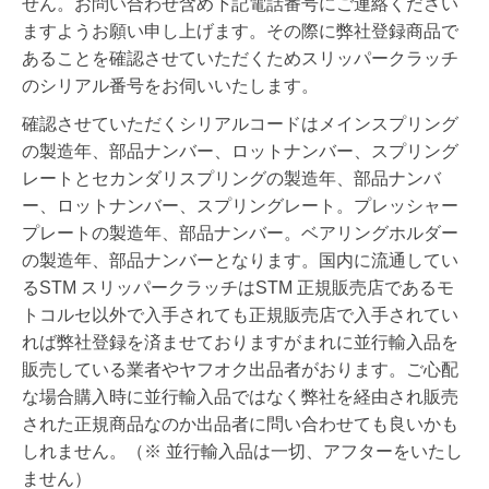
せん。お問い合わせ含め下記電話番号にご連絡ください
ますようお願い申し上げます。その際に弊社登録商品で
あることを確認させていただくためスリッパークラッチ
のシリアル番号をお伺いいたします。
確認させていただくシリアルコードはメインスプリング
の製造年、部品ナンバー、ロットナンバー、スプリング
レートとセカンダリスプリングの製造年、部品ナンバ
ー、ロットナンバー、スプリングレート。プレッシャー
プレートの製造年、部品ナンバー。ベアリングホルダー
の製造年、部品ナンバーとなります。国内に流通してい
るSTM スリッパークラッチはSTM 正規販売店であるモ
トコルセ以外で入手されても正規販売店で入手されてい
れば弊社登録を済ませておりますがまれに
並行輸入品を
販売している業者やヤフオク出品者がおります。ご心配
な場合購入時に並行輸入品ではなく弊社を経由され販売
された正規商品なのか出品者に問い合わせても良いかも
しれません。
（※ 並行輸入品は一切、アフターをいたし
ません）