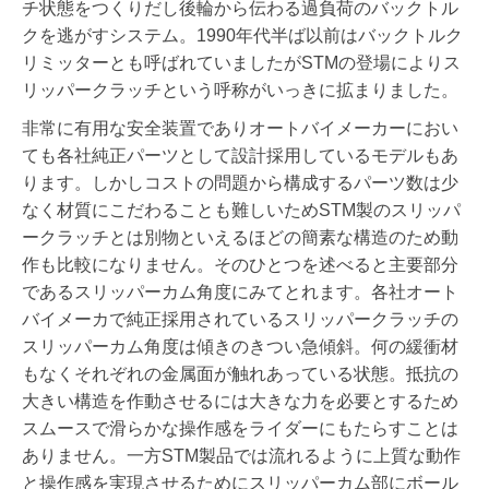
チ状態をつくりだし後輪から伝わる過負荷のバックトル
クを逃がすシステム。1990年代半ば以前はバックトルク
リミッターとも呼ばれていましたがSTMの登場によりス
リッパークラッチという呼称がいっきに拡まりました。
非常に有用な安全装置でありオートバイメーカーにおい
ても各社純正パーツとして設計採用しているモデルもあ
ります。しかしコストの問題から構成するパーツ数は少
なく材質にこだわることも難しいためSTM製のスリッパ
ークラッチとは別物といえるほどの簡素な構造のため動
作も比較になりません。そのひとつを述べると主要部分
であるスリッパーカム角度にみてとれます。各社オート
バイメーカで純正採用されているスリッパークラッチの
スリッパーカム角度は傾きのきつい急傾斜。何の緩衝材
もなくそれぞれの金属面が触れあっている状態。抵抗の
大きい構造を作動させるには大きな力を必要とするため
スムースで滑らかな操作感をライダーにもたらすことは
ありません。一方STM製品では流れるように上質な動作
と操作感を実現させるためにスリッパーカム部にボール