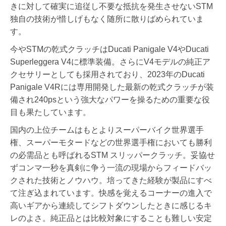
きに対して確実に追従し不要な抵抗を発生させないSTM
独自の技術が惜しげもなく随所に散りばめられていま
す。
今やSTMの乾式クラッチはDucati Panigale V4やDucati
Superleggera V4に標準装備。さらにV4モデルの純正ア
クセサリーとしても採用されており、2023年のDucati
Panigale V4Rには専用開発した最新の乾式クラッチが装
備され240psという強大なパワーを操るための重要な役
目も果たしています。
国内の上位チームはもとよりスーパーバイク世界選手
権、スーパーモタードなどの世界選手権においても勝利
の必需品とも呼ばれるSTM スリッパークラッチ。妥協せ
ずコンマ一秒を真剣に争う一流の現場からフィードバッ
クされた技術とノウハウ。培ってきた経験が製品にすべ
て注ぎ込まれています。快感を覚えるコーナーの進入で
高いギアから連続してシフトダウンしたときに感じるキ
レのよさ。純正品とは比較対象にすることも難しい安定