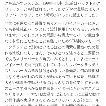
クを逃がすシステム。1990年代半ば以前はバックトルク
リミッターとも呼ばれていましたがSTMの登場によりス
リッパークラッチという呼称がいっきに拡まりました。
非常に有用な安全装置でありオートバイメーカーにおい
ても各社純正パーツとして設計採用しているモデルもあ
ります。しかしコストの問題から構成するパーツ数は少
なく材質にこだわることも難しいためSTM製のスリッパ
ークラッチとは別物といえるほどの簡素な構造のため動
作も比較になりません。そのひとつを述べると主要部分
であるスリッパーカム角度にみてとれます。各社オート
バイメーカで純正採用されているスリッパークラッチの
スリッパーカム角度は傾きのきつい急傾斜。何の緩衝材
もなくそれぞれの金属面が触れあっている状態。抵抗の
大きい構造を作動させるには大きな力を必要とするため
スムースで滑らかな操作感をライダーにもたらすことは
ありません。一方STM製品では流れるように上質な動作
と操作感を実現させるためにスリッパーカム部にボール