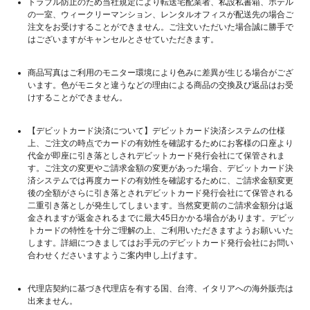
トラブル防止のため当社規定により転送宅配業者、私設私書箱、ホテル
の一室、ウィークリーマンション、レンタルオフィスが配送先の場合ご
注文をお受けすることができません。ご注文いただいた場合誠に勝手で
はございますがキャンセルとさせていただきます。
商品写真はご利用のモニター環境により色みに差異が生じる場合がござ
います。色がモニタと違うなどの理由による商品の交換及び返品はお受
けすることができません。
【デビットカード決済について】デビットカード決済システムの仕様
上、ご注文の時点でカードの有効性を確認するためにお客様の口座より
代金が即座に引き落としされデビットカード発行会社にて保管されま
す。ご注文の変更やご請求金額の変更があった場合、デビットカード決
済システムでは再度カードの有効性を確認するために、ご請求金額変更
後の全額がさらに引き落とされデビットカード発行会社にて保管される
二重引き落としが発生してしまいます。当然変更前のご請求金額分は返
金されますが返金されるまでに最大45日かかる場合があります。デビッ
トカードの特性を十分ご理解の上、ご利用いただきますようお願いいた
します。詳細につきましてはお手元のデビットカード発行会社にお問い
合わせくださいますようご案内申し上げます。
代理店契約に基づき代理店を有する国、台湾、イタリアへの海外販売は
出来ません。