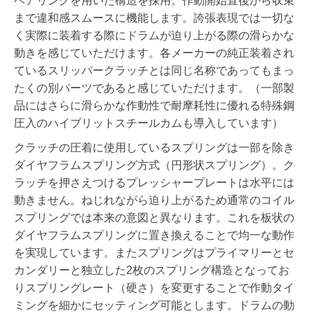
ベアリングを用いた構造を採用。作動開始直後から収束
まで違和感スムースに機能します。誇張表現では一切な
く実際に装着する際にドラムが迫り上がる際の滑らかな
動きを感じていただけます。各メーカーの純正装着され
ているスリッパークラッチとは同じ名称であってもまっ
たくの別パーツであると感じていただけます。（一部製
品にはさらに滑らかな作動性で耐摩耗性に優れる特殊鋼
圧入のハイブリットスチールカムも導入しています）
クラッチの圧着に使用しているスプリングは一部を除き
ダイヤフラムスプリング方式（円形状スプリング）。ク
ラッチを押さえつけるプレッシャープレートは水平には
動きません。ねじれながら迫り上がるため通常のコイル
スプリングでは本来の意図と異なります。これを板状の
ダイヤフラムスプリングに置き換えることで均一な動作
を実現しています。またスプリングはプライマリーとセ
カンダリーと独立した2枚のスプリング構造となってお
りスプリングレート（硬さ）を変更することで作動タイ
ミングを細かにセッティング可能とします。ドラムの動