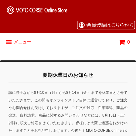
0
メニュー
夏期休業日のお知らせ
誠に勝手ながら8月10日（月）から8月14日（金）までを休業日とさせて
いただきます。この間もオンラインストア自体は運営しており、ご注文
やお問合せはお受けしておりますが、ご注文の対応、在庫確認、商品の
発送、資料請求、商品に関するお問い合わせなどには、8月15日（土）
以降に順次ご対応させていただきます。皆様には大変ご迷惑をおかけい
たしますことをお詫び申し上げます。今後ともMOTO CORSE online sto