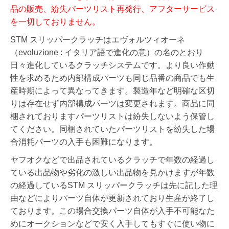
品の販売、紛失パーツリスト再発行、アフターサービス
を一切しておりません。
STM スリッパークラッチはエヴォルツィオーネ
（evoluzione : イタリア語で進化の意）の名のとおり
日々進化しているクラッチシステムです。より良い作動
性を求めるため内部構成パーツも同じ品番の商品でも生
産時期によって異なってきます。製造年など明確な区切
りは存在せず内部構成パーツは変更されます。
商品に同
梱されておりますパーツリストは紛失しないよう保管し
てください。同梱されていたパーツリストを紛失した場
合消耗パーツの入手も困難になります。
ヤフオクなどで出品されているクラッチで年数の経過し
ている出品物や劣化の激しい出品物を見かけますが年数
の経過しているSTM スリッパークラッチは先に記した理
由などによりパーツ自体が更新されており生産が終了し
ております。この場合交換パーツ自体が入手不可能なた
めにオークションなどで安く入手してもすぐに使い物に