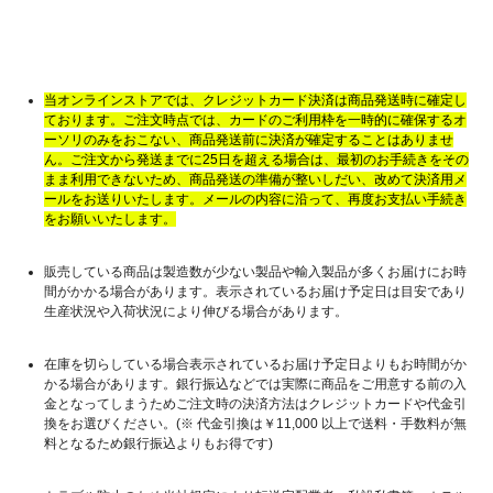
当オンラインストアでは、クレジットカード決済は商品発送時に確定し
ております。ご注文時点では、カードのご利用枠を一時的に確保するオ
ーソリのみをおこない、商品発送前に決済が確定することはありませ
ん。ご注文から発送までに25日を超える場合は、最初のお手続きをその
まま利用できないため、商品発送の準備が整いしだい、改めて決済用メ
ールをお送りいたします。メールの内容に沿って、再度お支払い手続き
をお願いいたします。
販売している商品は製造数が少ない製品や輸入製品が多くお届けにお時
間がかかる場合があります。表示されているお届け予定日は目安であり
生産状況や入荷状況により伸びる場合があります。
在庫を切らしている場合表示されているお届け予定日よりもお時間がか
かる場合があります。銀行振込などでは実際に商品をご用意する前の入
金となってしまうためご注文時の決済方法はクレジットカードや代金引
換をお選びください。(※ 代金引換は￥11,000 以上で送料・手数料が無
料となるため銀行振込よりもお得です)