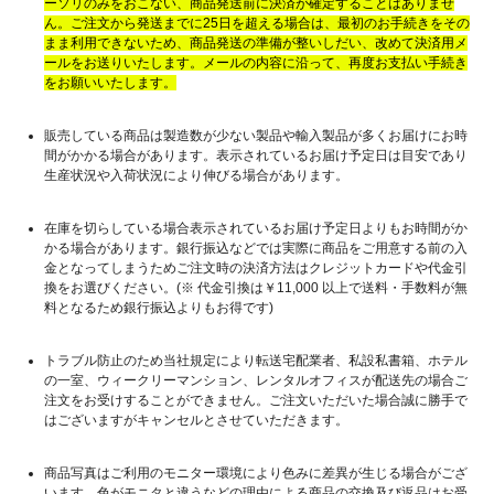
ーソリのみをおこない、商品発送前に決済が確定することはありませ
ん。ご注文から発送までに25日を超える場合は、最初のお手続きをその
まま利用できないため、商品発送の準備が整いしだい、改めて決済用メ
ールをお送りいたします。メールの内容に沿って、再度お支払い手続き
をお願いいたします。
販売している商品は製造数が少ない製品や輸入製品が多くお届けにお時
間がかかる場合があります。表示されているお届け予定日は目安であり
生産状況や入荷状況により伸びる場合があります。
在庫を切らしている場合表示されているお届け予定日よりもお時間がか
かる場合があります。銀行振込などでは実際に商品をご用意する前の入
金となってしまうためご注文時の決済方法はクレジットカードや代金引
換をお選びください。(※ 代金引換は￥11,000 以上で送料・手数料が無
料となるため銀行振込よりもお得です)
トラブル防止のため当社規定により転送宅配業者、私設私書箱、ホテル
の一室、ウィークリーマンション、レンタルオフィスが配送先の場合ご
注文をお受けすることができません。ご注文いただいた場合誠に勝手で
はございますがキャンセルとさせていただきます。
商品写真はご利用のモニター環境により色みに差異が生じる場合がござ
います。色がモニタと違うなどの理由による商品の交換及び返品はお受