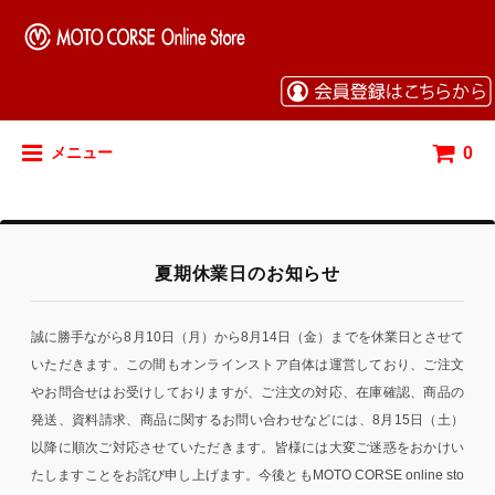
0
メニュー
夏期休業日のお知らせ
誠に勝手ながら8月10日（月）から8月14日（金）までを休業日とさせて
いただきます。この間もオンラインストア自体は運営しており、ご注文
やお問合せはお受けしておりますが、ご注文の対応、在庫確認、商品の
発送、資料請求、商品に関するお問い合わせなどには、8月15日（土）
以降に順次ご対応させていただきます。皆様には大変ご迷惑をおかけい
たしますことをお詫び申し上げます。今後ともMOTO CORSE online sto